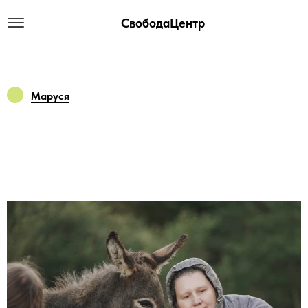
СвободаЦентр
Маруся